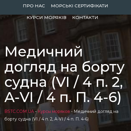
Skip
ПРО НАС
МОРСЬКІ СЕРТИФІКАТИ
to
КУРСИ МОРЯКІВ
КОНТАКТИ
content
Медичний
догляд на борту
судна (VI / 4 п. 2,
A-VI / 4 п. П. 4-6)
BSTC.COM.UA
-
Курсы моряков
-
Медичний догляд на
борту судна (VI / 4 п. 2, A-VI / 4 п. П. 4-6)