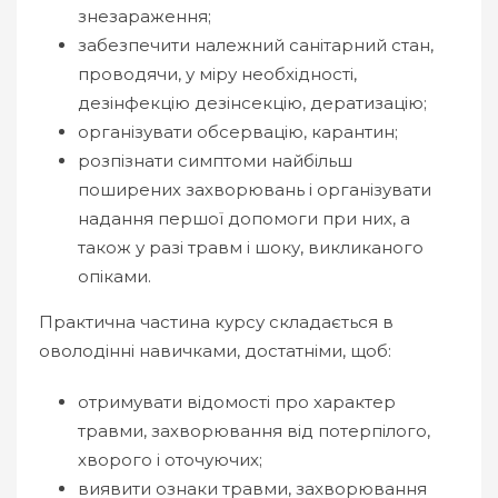
знезараження;
забезпечити належний санітарний стан,
проводячи, у міру необхідності,
дезінфекцію дезінсекцію, дератизацію;
організувати обсервацію, карантин;
розпізнати симптоми найбільш
поширених захворювань і організувати
надання першої допомоги при них, а
також у разі травм і шоку, викликаного
опіками.
Практична частина курсу складається в
оволодінні навичками, достатніми, щоб:
отримувати відомості про характер
травми, захворювання від потерпілого,
хворого і оточуючих;
виявити ознаки травми, захворювання