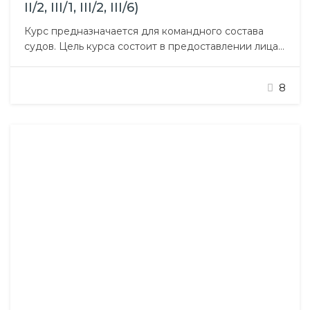
II/2, III/1, III/2, III/6)
Курс предназначается для командного состава
судов. Цель курса состоит в предоставлении лицам
командного состава судов знаний и навыков,
способствующих умелому руководству людьми для
8
выполнения работ в составе команды: принятия
эффективных решений в различных ситуациях;
руководства (не)организованными группами;
исполнения обязанностей по обеспечению
безопасности мореплавания; формирования
уровня компетентности управленческой
деятельности на судне,…