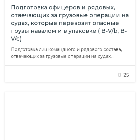
Подготовка офицеров и рядовых,
отвечающих за грузовые операции на
судах, которые перевозят опасные
грузы навалом и в упаковке ( В-V/b, B-
V/c)
Подготовка лиц командного и рядового состава,
отвечающих за грузовые операции на судах,
которые перевозят опасные грузы навалом и в
упаковке Международный кодекс морской
25
перевозки опасных грузов (IMDG-Code)
предусматривает особые правила обращения с
такими грузами. Курс предназначен для
подготовки командного и рядового состава к
обеспечению перевозки опасных грузов морем в
соответствии…