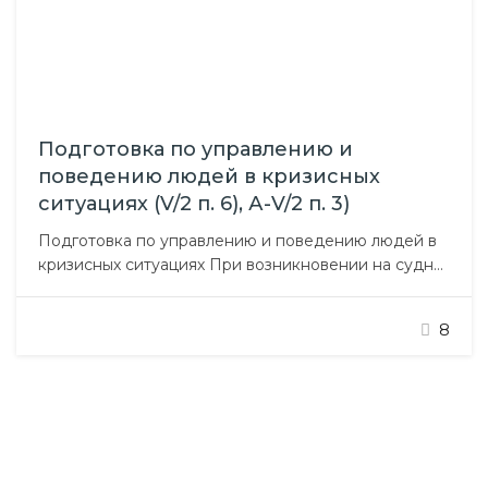
Подготовка по управлению и
поведению людей в кризисных
ситуациях (V/2 п. 6), А-V/2 п. 3)
Подготовка по управлению и поведению людей в
кризисных ситуациях При возникновении на судне
аварийной ситуации капитан, командный состав и
другие члены экипажа должны быть готовы
8
обеспечить безопасность пассажиров. Цель курса
– овладеть знаниями и отработать практические
навыки, предусмотренные нормами
международных морских конвенций,
национального законодательства: поведения в
критической ситуации, сохранения
самообладания…