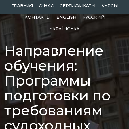
Skip
ГЛАВНАЯ
О НАС
СЕРТИФИКАТЫ
КУРСЫ
to
КОНТАКТЫ
ENGLISH
РУССКИЙ
content
УКРАЇНСЬКА
Направление
обучения:
Программы
подготовки по
требованиям
судоходных