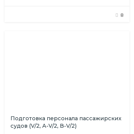
ответственные за посадку/высадку пассажиров,
погрузку/крепление/выгрузку грузов, соблюдение
8
безопасности должны обладать навыками
выполнения своих обязанностей при наличии
неорганизованной массы людей на борту. Цель
курса – предоставить знания и помощь в овладении
практическими навыками, необходимыми: капитану
судна, лицам командного и рядового…
Подготовка персонала пассажирских
судов (V/2, А-V/2, В-V/2)