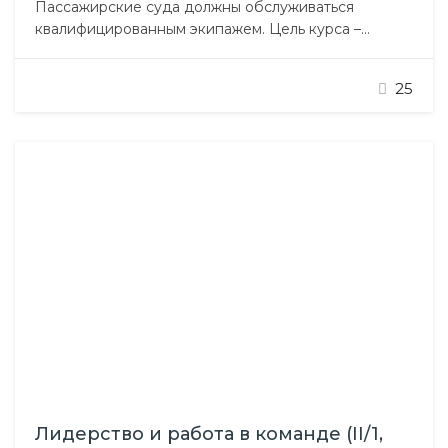
Пассажирские суда должны обслуживаться
квалифицированным экипажем. Цель курса –
Training of Passenger Ships Personnel подготовить
капитанов, лиц командного и рядового
25
плавсостава, прочий персонал пассажирских судов
к действиям, обеспечивающим безопасность
пассажиров в случае возникновения аварийных
ситуаций. Подготовка предполагает: Сформировать
у всех членов экипажа представление о
необходимости обеспечивать безопасность
пассажиров, эвакуировать их, если…
Лидерство и работа в команде (II/1,