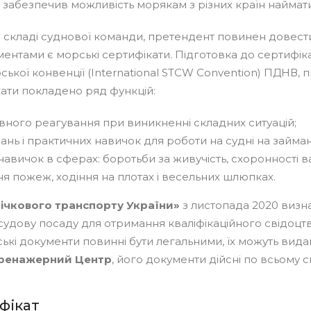
 забезпечив можливість морякам з різних країн наймати
 складі суднової команди, претендент повинен довести 
нтами є морські сертифікати. Підготовка до сертифікац
ької конвенції (International STCW Convention) ПДНВ, 
кати покладено ряд функцій:
вного реагування при виникненні складних ситуацій;
нь і практичних навичок для роботи на судні на займані
навичок в сферах: боротьби за живучість, схоронності в
 пожеж, ходіння на плотах і весельних шлюпках.
річкового транспорту України»
з листопада 2020 визна
судову посаду для отримання кваліфікаційного свідоцт
кі документи повинні бути легальними, їх можуть видава
ренажерний Центр
, його документи дійсні по всьому св
фікат