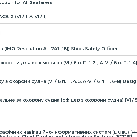
uction for All Seafarers
2 (VI / 1, A-VI / 1)
IMO Resolution А - 741 (18)) Ships Safety Officer
они для всіх моряків (VI / 6 п. П. 1, 2¸ A-VI / 6 п. П. 1-
 охорони судна (VI / 6 п. П. 4, 5, A-VI / 6 п. П. 6-8) Desi
не за охорону судна (офіцер з охорони судна) (VI / 5 п. 1
х навігаційно-інформативних систем (ЕКНІС) (A-IІ / 1, A-IІ 
 Electronic Chart Display and Information Systems (ECDIS)