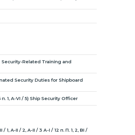
4) Security-Related Training and
gnated Security Duties for Shipboard
, A-VI / 5) Ship Security Officer
/ 2, A-IІ / 3 А-I / 12 п. П. 1, 2, BI /