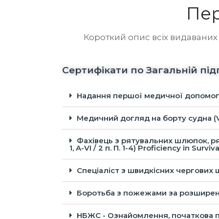
грамою.
Устаткування підприємств
ек
Пер
довому
харчування та камбузів
те
імовозів
суден; Фізіологія харчування,
Ос
и
Короткий опис всіх видаваних
санітарія і гігієна; Організація
ел
озволяє
виробництва і
Пр
конувати
обслуговування; Зовнішність,
ос
бробку,
Сертифікати по Загальній під
калькуляція і звітність;
пр
зення,
Пристрій судна; Організація
бо
чищення
служби на суднах,
ме
Надання першої медичної допомоги (VI/
ажні
боротьба…
ос
рсу полягає
Медичний догляд на борту судна (VI / 
анів,
Фахівець з рятувальних шлюпок, ря
1, A-VI / 2 п. П. 1-4) Proficiency in Sur
Спеціаліст з швидкісних чергових шлюп
Боротьба з пожежами за розширеною п
НБЖС - Ознайомлення, початкова підго