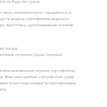
ся на будь-які судна.
свою компетентність і придатність в
ії та видача сертифікатів ведеться
про підготовку і дипломування моряків
й посаді;
антажів, охорони судна, охорони
чила мінімальний перелік сертифікатів,
ва. Власники деяких специфічних судів
ти тільки ліцензовані та сертифіковані
іту.