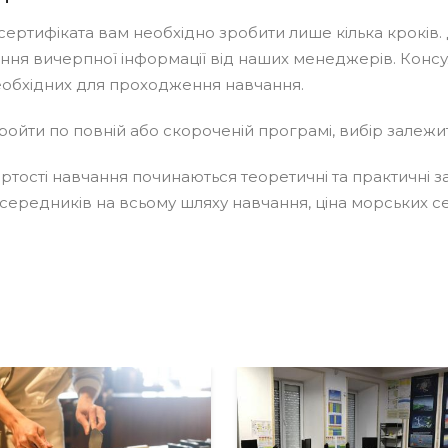
ертифіката вам необхідно зробити лише кілька кроків.
ння вичерпної інформації від наших менеджерів. Конс
необхідних для проходження навчання.
ойти по повній або скороченій програмі, вибір залежит
артості навчання починаються теоретичні та практичні 
осередників на всьому шляху навчання, ціна морських с