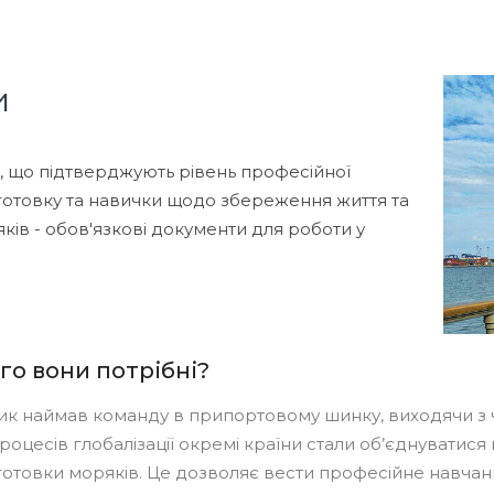
и
 що підтверджують рівень професійної
дготовку та навички щодо збереження життя та
яків - обов'язкові документи для роботи у
го вони потрібні?
к наймав команду в припортовому шинку, виходячи з чи
оцесів глобалізації окремі країни стали об’єднуватися 
готовки моряків. Це дозволяє вести професійне навча