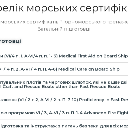
розширеною програмою
сплуатація; Допуски і
елік морських сертифік
Операціями з вантажем н
хнічні вимірювання;
нафтових танкерах завжд
нови електротехніки та
приділялася особлива
 морських сертифікатів "Чорноморського тренаж
ектроустаткування суден;
увага. Для безпечного
истрій судна; Техніка
Загальній підготовці
проведення таких робіт
обистого виживання,
необхідно мати навчений
готовці
отипожежна безпека та
екіпаж. Питанням підгото
ротьба з пожежею, перша
для проведення вантажн
дична допомога,
4 п. 1, A-VI/4 п. п. 1- 3) Medical First Aid on Board Ship
операцій на нафтових
обиста безпека…
танкерах і присвячений…
4 п. 2, A-VI / 4 п. П. 4-6) Medical Care on Board Ship
тувальних плотів та чергових шлюпок, які не є швидкі
vival Craft and Rescue Boats other than Fast Rescue Boats
ок (VI / 2 п.2, A-VI / 2 п. П. 7-10) Proficiency in Fast R
рограмою VI / 3, A-VI / 3 п. П. 1-4 Advanced Fire Figh
товка та інструктаж з питань безпеки для всіх моряків (VI