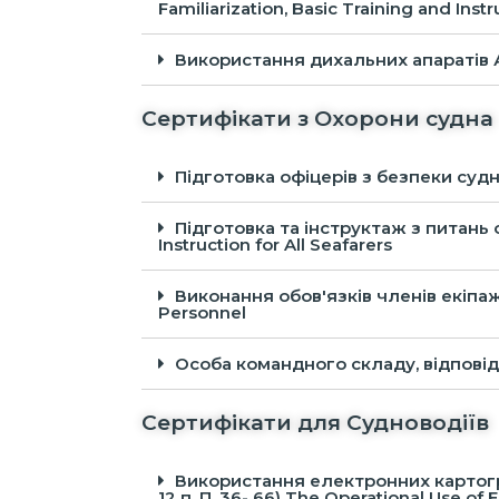
Familiarization, Basic Training and Instr
Використання дихальних апаратів АСВ-
Сертифікати з Охорони судна
Підготовка офіцерів з безпеки судна (
Підготовка та інструктаж з питань охор
Instruction for All Seafarers
Виконання обов'язків членів екіпажу з
Personnel
Особа командного складу, відповідаль
Сертифікати для Судноводіїв
Використання електронних картографічни
12 п. П. 36- 66) The Operational Use of