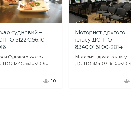
оторист другого
Підготовка для
ласу ДСПТО
проведення
40.01.61.00-2014
вантажних операці
на нафтових танкер
торист другого класу
за розширеною
ПТО 8340.01.61.00-2014
програмою. (V / 1-1 п.
ограма навчання
П. 3, 4, A-V / 1-1 п. 2)
оторист другого класу»
25
лючає:
Підготовка для проведен
гальнопрофесійна
вантажних операцій на
дготовку Професійно-
нафтових танкерах за
актична підготовку
розширеною програмою
офесійно-теоретична
Підготовка для проведен
дготовка включаючи
вантажних операцій на
едмети: Суднові
нафтових танкерах за
ергетичні установки та їх