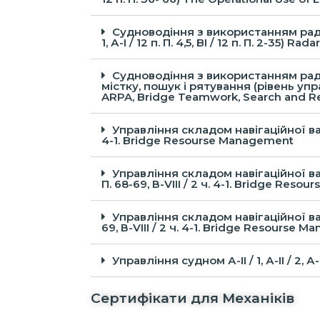
Судноводіння з використанням раді
1, А-I / 12 п. П. 4,5, BI / 12 п. П. 2-35) 
Судноводіння з використанням раді
містку, пошук і рятування (рівень управлі
ARPA, Bridge Teamwork, Search and R
Управління складом навігаційної вахти на м
4-1. Bridge Resourse Management
Управління складом навігаційної вахти на 
П. 68-69, В-VIII / 2 ч. 4-1. Bridge Re
Управління складом навігаційної вахти на 
69, В-VIII / 2 ч. 4-1. Bridge Resourse M
Управління судном А-ІІ / 1, А-ІІ / 2, А-I
Сертифікати для Механіків