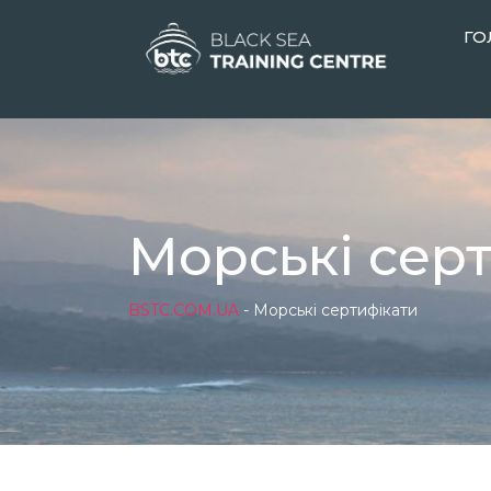
ГО
Морські сер
BSTC.COM.UA
-
Морські сертифікати