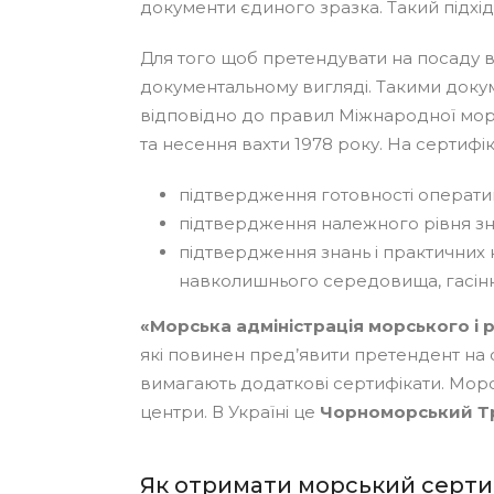
документи єдиного зразка. Такий підхід
Для того щоб претендувати на посаду в
документальному вигляді. Такими докуме
відповідно до правил Міжнародної морс
та несення вахти 1978 року. На сертифі
підтвердження готовності операти
підтвердження належного рівня зна
підтвердження знань і практичних 
навколишнього середовища, гасіння
«Морська адміністрація морського і 
які повинен пред’явити претендент на 
вимагають додаткові сертифікати. Морсь
центри. В Україні це
Чорноморський Т
Як отримати морський серти