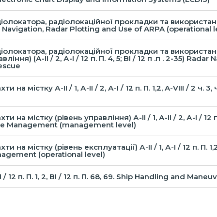
олокатора, радіолокаційної прокладки та використанням
Radar Navigation, Radar Plotting and Use of ARPA (оperational l
олокатора, радіолокаційної прокладки та використан
ння) (А-IІ / 2, А-I / 12 п. П. 4, 5; BI / 12 п .п . 2-35) Rad
escue
істку А-ІІ / 1, А-ІІ / 2, А-І / 12 п. П. 1,2, A-VIII / 2 ч. 3, ч.4
містку (рівень управління) А-ІІ / 1, А-ІІ / 2, А-І / 12 п. П. 1,
sourse Management (management level)
містку (рівень експлуатації) А-ІІ / 1, А-І / 12 п. П. 1,2, A-VI
anagement (operational level)
 / 12 п. П. 1, 2, BI / 12 п. П. 68, 69. Ship Handling and Maneu