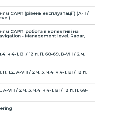
 САРП (рівень експлуатації) (А-IІ /
evel)
ням САРП, робота в колективі на
ar Navigation - Management level, Radar,
, ч.4-1, BI / 12 п. П. 68-69, В-VIII / 2 ч.
2, A-VIII / 2 ч. 3, ч.4, ч.4-1, BI / 12 п.
II / 2 ч. 3, ч.4, ч.4-1, BI / 12 п. П. 68-
vering