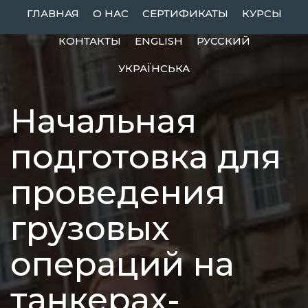
Skip
ГЛАВНАЯ
О НАС
СЕРТИФИКАТЫ
КУРСЫ
to
КОНТАКТЫ
ENGLISH
РУССКИЙ
content
УКРАЇНСЬКА
Начальная
подготовка для
проведения
грузовых
операций на
танкерах-