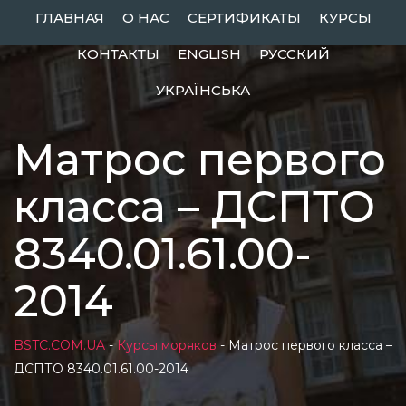
Skip
ГЛАВНАЯ
О НАС
СЕРТИФИКАТЫ
КУРСЫ
to
КОНТАКТЫ
ENGLISH
РУССКИЙ
content
УКРАЇНСЬКА
Матрос первого
класса – ДСПТО
8340.01.61.00-
2014
BSTC.COM.UA
-
Курсы моряков
-
Матрос первого класса –
ДСПТО 8340.01.61.00-2014