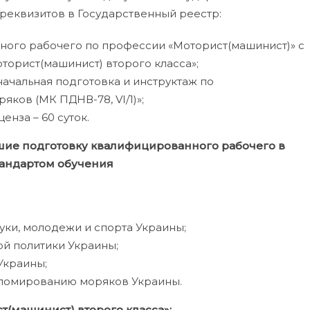
 реквизитов в Государственный реестр:
ого рабочего по профессии «Моторист(машинист)» с
орист(машинист) второго класса»;
ачальная подготовка и инструктаж по
яков (МК ПДНВ-78, VI/1)»;
нза – 60 суток.
шие подготовку квалифицированного рабочего в
тандартом обучения
уки, молодежи и спорта Украины;
ой политики Украины;
Украины;
пломированию моряков Украины.
т(машинист) второго класса»: