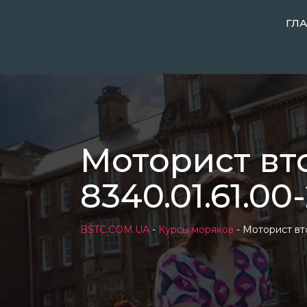
Skip
ГЛ
to
content
Моторист вт
8340.01.61.00
BSTC.COM.UA
-
Курсы моряков
-
Моторист вт