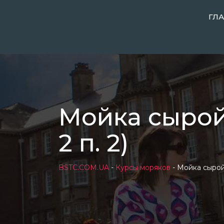
Skip
ГЛ
to
content
Мойка сырой н
2 п. 2)
BSTC.COM.UA
-
Курсы моряков
-
Мойка сырой н