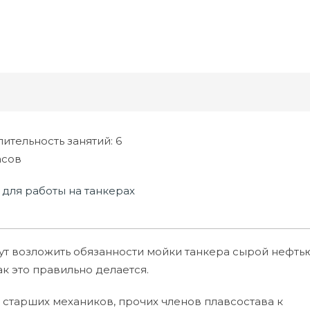
лительность занятий
: 6
асов
для работы на танкерах
гут возложить обязанности мойки танкера сырой нефть
к это правильно делается.
 старших механиков, прочих членов плавсостава к