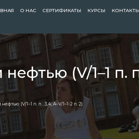
АВНАЯ
О НАС
СЕРТИФИКАТЫ
КУРСЫ
КОНТАКТ
ефтью (V/1–1 п. п .
ефтью (V/1–1 п. п . 3,4, A–V/1–1-2 п. 2)