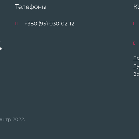
Телефоны
К
+380 (93) 030-02-12
.
ы.
По
Пу
Во
нтр 2022.