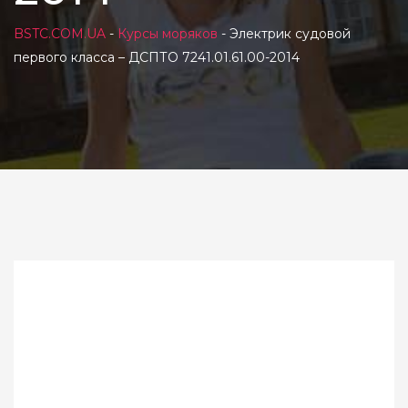
BSTC.COM.UA
-
Курсы моряков
-
Электрик судовой
первого класса – ДСПТО 7241.01.61.00-2014