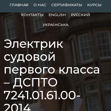
Skip
ГЛАВНАЯ
О НАС
СЕРТИФИКАТЫ
КУРСЫ
to
КОНТАКТЫ
ENGLISH
РУССКИЙ
content
УКРАЇНСЬКА
Электрик
судовой
первого класса
– ДСПТО
7241.01.61.00-
2014