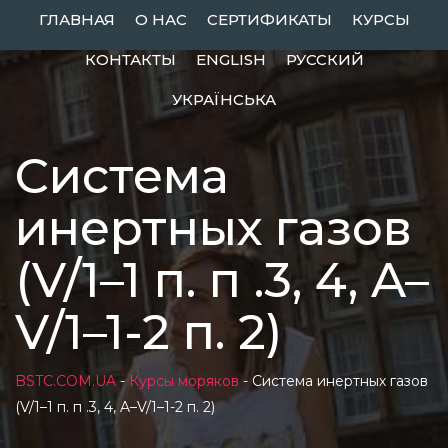
Skip
ГЛАВНАЯ
О НАС
СЕРТИФИКАТЫ
КУРСЫ
to
КОНТАКТЫ
ENGLISH
РУССКИЙ
content
УКРАЇНСЬКА
Система
инертных газов
(V/1–1 п. п .3, 4, A–
V/1–1-2 п. 2)
BSTC.COM.UA
-
Курсы моряков
-
Система инертных газов
(V/1–1 п. п .3, 4, A–V/1–1-2 п. 2)