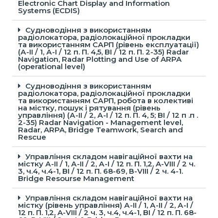
Electronic Chart Display and Information
Systems (ECDIS)
Судноводіння з використанням
радіолокатора, радіолокаційної прокладки
та використанням САРП (рівень експлуатації)
(А-IІ / 1, А-I / 12 п. П. 4,5, BI / 12 п. П. 2-35) Radar
Navigation, Radar Plotting and Use of ARPA
(оperational level)
Судноводіння з використанням
радіолокатора, радіолокаційної прокладки
та використанням САРП, робота в колективі
на містку, пошук і рятування (рівень
управління) (А-IІ / 2, А-I / 12 п. П. 4, 5; BI / 12 п .п .
2-35) Radar Navigation - Management level,
Radar, ARPA, Bridge Teamwork, Search and
Rescue
Управління складом навігаційної вахти на
містку А-ІІ / 1, А-ІІ / 2, А-І / 12 п. П. 1,2, A-VIII / 2 ч.
3, ч.4, ч.4-1, BI / 12 п. П. 68-69, В-VIII / 2 ч. 4-1.
Bridge Resourse Management
Управління складом навігаційної вахти на
містку (рівень управління) А-ІІ / 1, А-ІІ / 2, А-І /
12 п. П. 1,2, A-VIII / 2 ч. 3, ч.4, ч.4-1, BI / 12 п. П. 68-