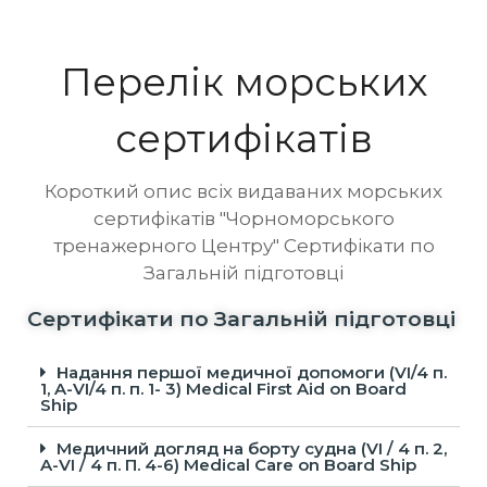
обслуговування; Зовнішність, калькуляція і
звітність; Пристрій судна; Організація служби на
суднах, боротьба…
Перелік морських
сертифікатів
Короткий опис всіх видаваних морських
сертифікатів "Чорноморського
тренажерного Центру" Сертифікати по
Загальній підготовці
Сертифікати по Загальній підготовці
Надання першої медичної допомоги (VI/4 п.
1, A-VI/4 п. п. 1- 3) Medical First Aid on Board
Ship
Медичний догляд на борту судна (VI / 4 п. 2,
A-VI / 4 п. П. 4-6) Medical Care on Board Ship