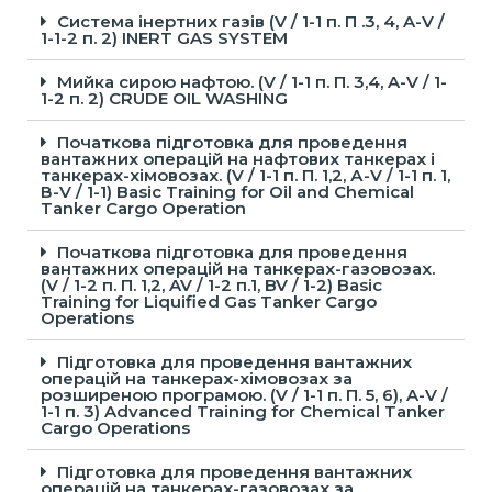
Система інертних газів (V / 1-1 п. П .3, 4, A-V /
1-1-2 п. 2) INERT GAS SYSTEM
Мийка сирою нафтою. (V / 1-1 п. П. 3,4, A-V / 1-
1-2 п. 2) CRUDE OIL WASHING
Початкова підготовка для проведення
вантажних операцій на нафтових танкерах і
танкерах-хімовозах. (V / 1-1 п. П. 1,2, А-V / 1-1 п. 1,
В-V / 1-1) Basic Training for Oil and Chemical
Tanker Cargo Operation
Початкова підготовка для проведення
вантажних операцій на танкерах-газовозах.
(V / 1-2 п. П. 1,2, AV / 1-2 п.1, BV / 1-2) Basic
Training for Liquified Gas Tanker Cargo
Operations
Підготовка для проведення вантажних
операцій на танкерах-хімовозах за
розширеною програмою. (V / 1-1 п. П. 5, 6), A-V /
1-1 п. 3) Advanced Training for Chemical Tanker
Cargo Operations
Підготовка для проведення вантажних
операцій на танкерах-газовозах за