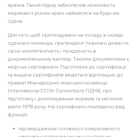
зразка. Такий підхід забезпечив можливість
морякам з різних країн найматися на будь-які
судна.
Для того щоб претендувати на посаду в складі
суднової команди, претендент повинен довести
свою компетентність і придатність в
документальному вигляді. Такими документами є
морські сертифікати. Підготовка до сертифікації
та видача сертифікатів ведеться відповідно до
правил Міжнародної морської конвенції
(International STCW Convention) ПДНВ, про
підготовку і дипломування моряків та несення
вахти 1978 року. На сертифікати покладено ряд
функцій:
підтвердження готовності оперативного
реагування при виникненні складних