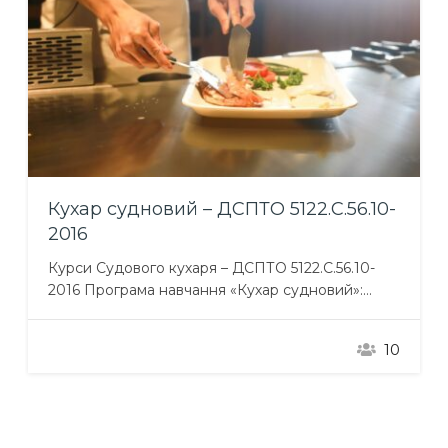
Кухар судновий – ДСПТО 5122.С.56.10-
2016
Курси Судового кухаря – ДСПТО 5122.С.56.10-
2016 Програма навчання «Кухар судновий»:
Загальнопрофесійна підготовка Професійно-
практична підготовка Професійно-теоретична
10
підготовка включає предмети: Технологія
приготування їжі з основами товарознавства;
Устаткування підприємств харчування та
камбузів суден; Фізіологія харчування, санітарія і
гігієна; Організація виробництва і