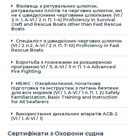
Фахівець з рятувальних шлюпок,
рятувальних плотів та чергових шлюпок, які
не є швидкісними черговими шлюпками. (VI /
2 п. 1, A-VI / 2 п. П. 1-4) Proficiency in Survival
Craft and Rescue Boats other than Fast Rescue
Boats
Спеціаліст з швидкісних чергових шлюпок
(VI / 2 п.2, A-VI / 2 п. П. 7-10) Proficiency in Fast
Rescue Boats
Боротьба з пожежами за розширеною
програмою VI / 3, A-VI / 3 п. П. 1-4 Advanced
Fire Fighting
НБЖС - Ознайомлення, початкова
підготовка та інструктаж з питань безпеки
для всіх моряків (VI / 1, A-VI / 1 п. П. 1, 2) Safety
Familiarization, Basic Training and Instruction
for All Seafarers
Використання дихальних апаратів АСВ-2
(VI / 1, A-VI / 1)
Сертифікати з Охорони судна