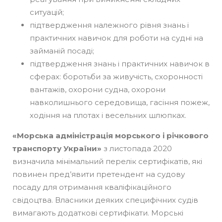
ситуацій;
підтвердження належного рівня знань і
практичних навичок для роботи на судні на
займаній посаді;
підтвердження знань і практичних навичок в
сферах: боротьби за живучість, схоронності
вантажів, охорони судна, охорони
навколишнього середовища, гасіння пожеж,
ходіння на плотах і весельних шлюпках.
«Морська адміністрація морського і річкового
транспорту України»
з листопада 2020
визначила мінімальний перелік сертифікатів, які
повинен пред’явити претендент на судову
посаду для отримання кваліфікаційного
свідоцтва. Власники деяких специфічних судів
вимагають додаткові сертифікати. Морські