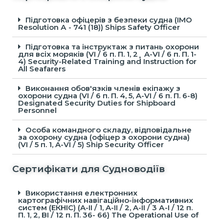
Підготовка офіцерів з безпеки судна (IMO
Resolution А - 741 (18)) Ships Safety Officer
Підготовка та інструктаж з питань охорони
для всіх моряків (VI / 6 п. П. 1, 2¸ A-VI / 6 п. П. 1-
4) Security-Related Training and Instruction for
All Seafarers
Виконання обов'язків членів екіпажу з
охорони судна (VI / 6 п. П. 4, 5, A-VI / 6 п. П. 6-8)
Designated Security Duties for Shipboard
Personnel
Особа командного складу, відповідальне
за охорону судна (офіцер з охорони судна)
(VI / 5 п. 1, A-VI / 5) Ship Security Officer
Сертифікати для Судноводіїв
Використання електронних
картографічних навігаційно-інформативних
систем (ЕКНІС) (A-IІ / 1, A-IІ / 2, A-IІ / 3 А-I / 12 п.
П. 1, 2, BI / 12 п. П. 36- 66) The Operational Use of