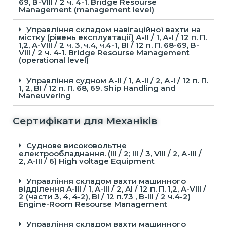
69, В-VIII / 2 ч. 4-1. Bridge Resourse
Management (management level)
Управління складом навігаційної вахти на
містку (рівень експлуатації) А-ІІ / 1, А-І / 12 п. П.
1,2, A-VIII / 2 ч. 3, ч.4, ч.4-1, BI / 12 п. П. 68-69, В-
VIII / 2 ч. 4-1. Bridge Resourse Management
(operational level)
Управління судном А-ІІ / 1, А-ІІ / 2, А-I / 12 п. П.
1, 2, BI / 12 п. П. 68, 69. Ship Handling and
Maneuvering
Сертифікати для Механіків
Суднове високовольтне
електрообладнання. (ІІІ / 2; ІІІ / 3, VIII / 2, А-ІІІ /
2, A-III / 6) High voltage Equipment
Управління складом вахти машинного
відділення A-III / 1, A-III / 2, AI / 12 п. П. 1,2, A-VIII /
2 (части 3, 4, 4-2), BI / 12 п.73 , B-ІІІ / 2 ч.4-2)
Engine-Room Resourse Management
Управління складом вахти машинного