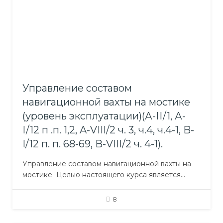
Управление составом
навигационной вахты на мостике
(уровень эксплуатации)(А-ІІ/1, А-
І/12 п .п. 1,2, A-VIII/2 ч. 3, ч.4, ч.4-1, B-
I/12 п. п. 68-69, В-VIII/2 ч. 4-1).
Управление составом навигационной вахты на
мостике Целью настоящего курса является
выработка практических навыков и получение
опыта управления составом навигационной
8
вахты на мостике. Слушатели, освоившие
программу курса, должны квалифицированно