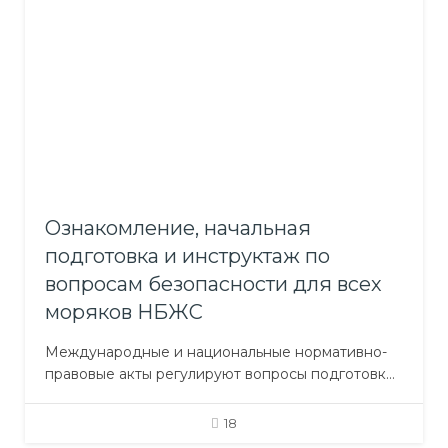
этого им потребуется: овладеть навыками…
Ознакомление, начальная
подготовка и инструктаж по
вопросам безопасности для всех
моряков НБЖС
Международные и национальные нормативно-
правовые акты регулируют вопросы подготовки
моряков, охраны их жизни и здоровья,
предохранения загрязнения окружающей
18
среды. Особое внимание в них уделяется