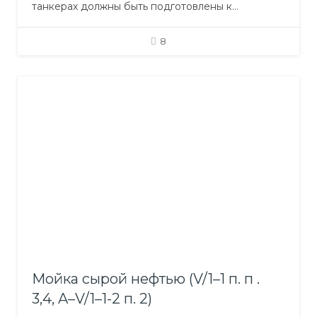
танкерах должны быть подготовлены к
выполнению обязанностей по безопасной
погрузке/выгрузке/перевозке/обработке грузов.
8
Цель курса – INERT GAS SYSTEM провести
обучение капитанов, старших механиков, прочих
лиц плавсостава танкеров в рамках их
должностных обязанностей по вопросам:
обеспечения безопасности танкеров;
применения систем и средств пожарной
безопасности; предупреждения загрязнения…
Мойка сырой нефтью (V/1–1 п. п .
3,4, A–V/1–1-2 п. 2)