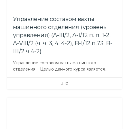
Управление составом вахты
машинного отделения (уровень
управления) (A-III/2, A-I/12 п. п. 1-2,
A-VIII/2 (ч. ч. 3, 4, 4-2), B-I/12 п.73, B-
ІІІ/2 ч.4-2).
Управление составом вахты машинного
отделения Целью данного курса является
подготовка членов команды машинного
отделения для несения вахты. Этот курс для
10
механиков разряда, которые несут вахту на
судах речного и морского флота Украины.
Результатом прохождения курса является
повышение уровня теоретической подготовки и
доведение навыков практического управления
до автоматизма. Обучение организовано…