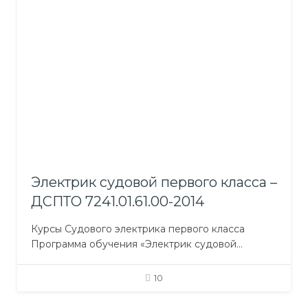
механизмы машинного отделения;
Электрооборудование судов и его
эксплуатация; Автоматические системы
управления энергетической установкой;
Электротехника; Устройство судна; Техника
личного выживания, борьба с пожаром, первая
медицинская помощь, личная…
Электрик судовой первого класса –
ДСПТО 7241.01.61.00-2014
Курсы Судового электрика первого класса
Программа обучения «Электрик судовой
первого класса»: Общепрофессиональная
подготовка; Профессионально-практическая
10
подготовка; Профессионально-теоретическая
подготовка включает предметы: Судовые