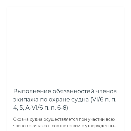
необходимости сформировать у моряков
устойчивые знания и навыки, позволяющие
обеспечить при выполнении функциональных
обязанностей личную безопасность и
выживание. Это требует осознанного подхода к
социальной ответственности, умения
противостоять…
Выполнение обязанностей членов
экипажа по охране судна (VI/6 п. п.
4, 5, A-VI/6 п. п. 6-8)
Охрана судна осуществляется при участии всех
членов экипажа в соответствии с утвержденным