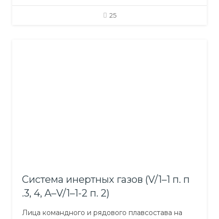
планом (SSP). Для надлежащего выполнения
своих обязанностей по охране судна, члены
25
экипажа проходят подготовку по программе
специального курса. Цель курса Целью
настоящего курса является подготовка членов
экипажа, в соответствии с Международным
кодексом по охране судов и портовых средств…
Система инертных газов (V/1–1 п. п
.3, 4, A–V/1–1-2 п. 2)
Лица командного и рядового плавсостава на