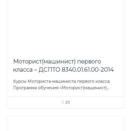
устройства и вспомогательные механизмы;
Основы морских перевозок грузов; Английский
язык (профессионального направления); Охрана
труда; Личная безопасность и социальная
ответственность, охрана судна.…
Моторист(машинист) первого
класса – ДСПТО 8340.01.61.00-2014
Курсы Моториста-машиниста первого класса
Программа обучения «Моторист(машинист)
первого класса»: Обще-профессиональная
подготовка Профессионально-практическая
25
подготовка Профессионально-теоретическая
подготовка включает предметы: Судовые
энергетические установки и их эксплуатация;
Основы электрооборудования судов и судовой