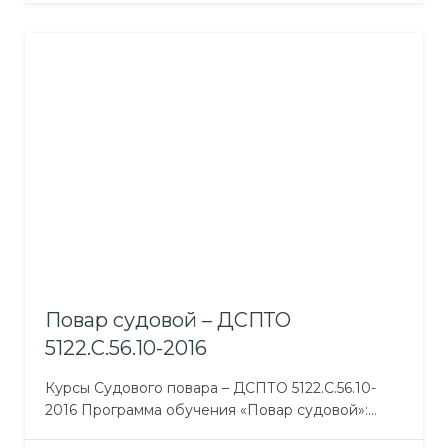
Профессионально-теоретическая подготовка
включает предметы: Оборудование и
технологии сварочных работ на судне;
Основные судостроительные и сварочные
материалы; Основы устройства судна; Техника
личного выживания, борьба с пожаром, первая
медицинская помощь, личная безопасность и
общественные обязанности; Английский язык
(профессионального направления); Охрана
труда;…
Повар судовой – ДСПТО
5122.С.56.10-2016
Курсы Судового повара – ДСПТО 5122.С.56.10-
2016 Программа обучения «Повар судовой»:
Общепрофессиональная подготовка