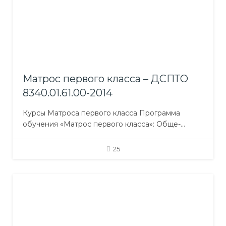
документы; Основы экологии; Английский язык…
Матрос первого класса – ДСПТО
8340.01.61.00-2014
Курсы Матроса первого класса Программа
обучения «Матрос первого класса»: Обще-
профессиональная подготовка
Профессионально-практическая подготовка
25
Профессионально-теоретическая подготовка
включает предметы: Морская практика; Несение
ходовой навигационной вахты на
вспомогательном уровне; Перевозка опасных
грузов и грузовые работы; Эксплуатация
судового электрооборудования; Английский
язык (профессионального направления); Охрана