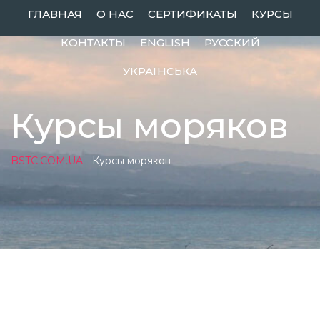
ГЛАВНАЯ
О НАС
СЕРТИФИКАТЫ
КУРСЫ
КОНТАКТЫ
ENGLISH
РУССКИЙ
УКРАЇНСЬКА
Курсы моряков
BSTC.COM.UA
-
Курсы моряков