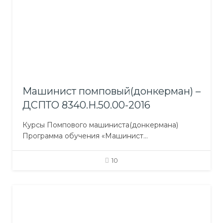
труда; Личная безопасность и социальная
ответственность, охрана судна; Управление
спасательными…
Машинист помповый(донкерман) –
ДСПТО 8340.Н.50.00-2016
Курсы Помпового машиниста(донкермана)
Программа обучения «Машинист
помповый(донкерман)»: Обще-
профессиональная подготовка;
10
Профессионально-практическая подготовка;
Профессионально-теоретическая подготовка
включает предметы: Судовые энергетические
установки и их эксплуатация ; Основы
технических знаний и их эксплуатация; Судовые