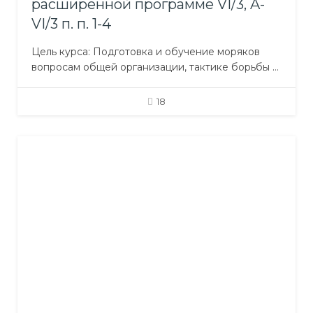
расширенной программе VI/3, A-
VI/3 п. п. 1-4
Цель курса: Подготовка и обучение моряков
вопросам общей организации, тактике борьбы с
пожарами на суднах, оценки обстановки,
определение цели и основных задач в
18
противодействии с огнём. Слушатели, которые
успешно завершили обучение, смогут
правильно реагировать на внештатные ситуации
при пожаре, принимать верные и
своевременные решения для обеспечения
безопасности экипажа и судна,…