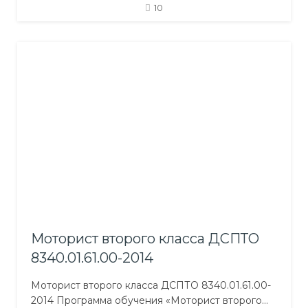
Профессионально-практическая подготовка
10
Профессионально-теоретическая подготовка
включает предметы: Технология приготовления
еды с основами товароведения; Оборудование
предприятий питания и камбузов суден;
Физиология питания, санитария и гигиена;
Организация производства и обслуживания;
Облик, калькуляция и отчетность; Устройство
судна; Организация службы на судах, борьба…
Моторист второго класса ДСПТО
8340.01.61.00-2014
Моторист второго класса ДСПТО 8340.01.61.00-
2014 Программа обучения «Моторист второго