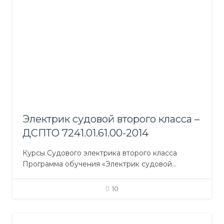
автоматики; Материаловедение; Английский
язык (профессионального направления); Охрана
труда; Личная безопасность и социальная
ответственность, охрана судна. Материально-
техническое обеспечение: Кабинеты: СЕУ;
Устройство судна; Основы…
Электрик судовой второго класса –
ДСПТО 7241.01.61.00-2014
Курсы Судового электрика второго класса
Программа обучения «Электрик судовой
второго класса»: Обще-профессиональная
подготовка Профессионально-практическая
10
подготовка Профессионально-теоретическая
подготовка включает предметы: Судовые
энергетические установки и вспомогательные