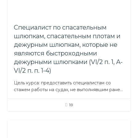
Специалист по спасательным
шлюпкам, спасательным плотам и
дежурным шлюпкам, которые не
являются быстроходными
дежурными шлюпками (VI/2 п. 1, A-
VI/2 п. п. 1-4)
Цель курса: предоставить специалистам со
стажем работы на судах, не выполнявшим ранее
обязанностей, связанных со спасательными
средствами, необходимые для этого навыки.
18
Задачи курса: сводятся к подготовке судовых
специалистов к тому, чтобы выполнять
обязанности, возлагаемые на командиров
спасательных шлюпок, плотов, дежурных
шлюпок, не относящихся к быстроходным. Для