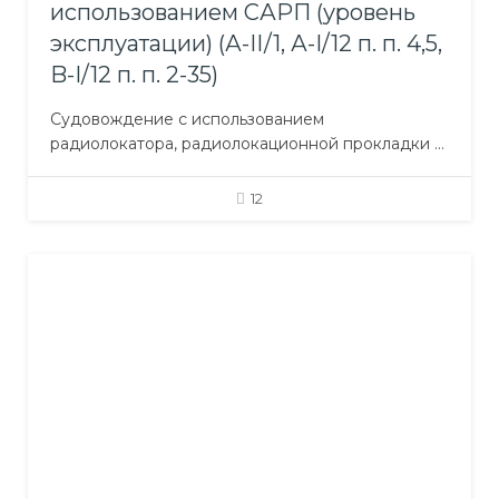
использованием САРП (уровень
эксплуатации) (А-IІ/1, А-I/12 п. п. 4,5,
B-I/12 п. п. 2-35)
Судовождение с использованием
радиолокатора, радиолокационной прокладки и
использованием САРП Целью курса является
практическая подготовка судоводителей:
12
вахтенных помощников капитана, которые несут
вахту на мостике, к грамотной эксплуатации
радиолокационных станций (РЛС),
использованию информации с РЛС для ручной
прокладки курса и применению систем
автоматической прокладки курса (САРП).
Задачи курса Прохождение данного курса
гарантирует…