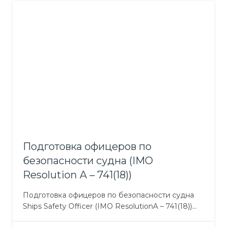
руководить ресурсами вахты для эффективного
управления судном в различных погодных
условиях, как в обычных, так и в аварийных
ситуациях. Для создания обстановки,…
Подготовка офицеров по
безопасности судна (IMO
Resolution А – 741(18))
Подготовка офицеров по безопасности судна
Ships Safety Officer (IMO ResolutionA – 741(18))
Цель курса Целью курса является подготовка