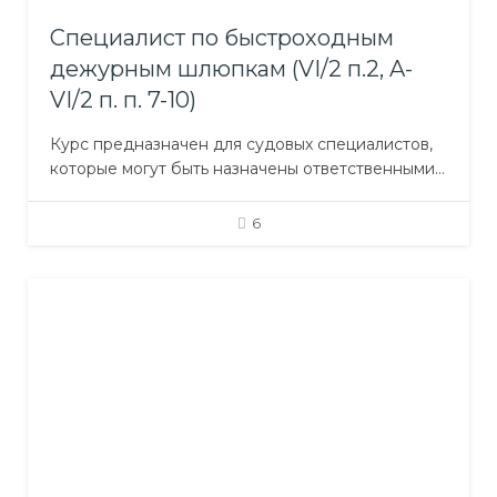
Специалист по быстроходным
дежурным шлюпкам (VI/2 п.2, A-
VI/2 п. п. 7-10)
Курс предназначен для судовых специалистов,
которые могут быть назначены ответственными
за работу быстроходных дежурных шлюпок.
Цель курса: состоит в проведении пере/
6
подготовки судовых специалистов, на которых
могут возлагаться задачи и обязанности по
управлению быстроходными дежурными
шлюпками. Уровень компетентности должен
быть достаточным для их использования и
командования. Задачи курса: сводятся к тому,…