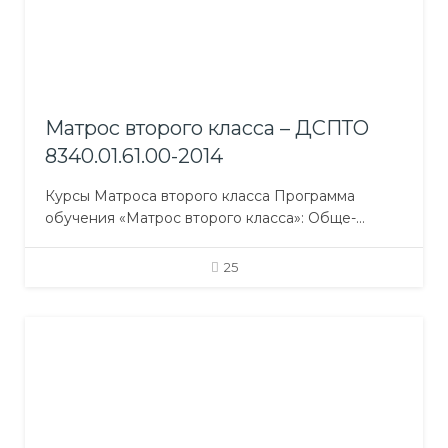
техническое обеспечение: Кабинеты:
Морская…
Матрос второго класса – ДСПТО
8340.01.61.00-2014
Курсы Матроса второго класса Программа
обучения «Матрос второго класса»: Обще-
профессиональная подготовка
Профессионально-практическая подготовка
25
Профессионально-теоретическая подготовка
включает предметы: Морская практика; Основы
судовождения; Основы электротехники и
электрооборудования судов; Устройство судна;
Техника личного выживания, борьба с пожаром,
первая медицинская помощь, личная
безопасность и общественные обязанности;
Международные морские нормативные