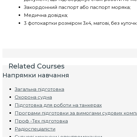
Закордонний паспорт або паспорт моряка;
Медична довідка;
3 фотокартки розміром 3х4, матові, без куточк
Related Courses
Напрямки навчання
Загальна підготовка
Охорона судна
Підготовка для роботи на танкерах
Програми підготовки за вимогами судових комп
Проф -Тех підготовка
Радіоспеціалісти
Суднові механіки і електромеханіки