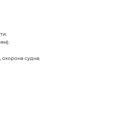
ти;
ям);
, охорона судна;