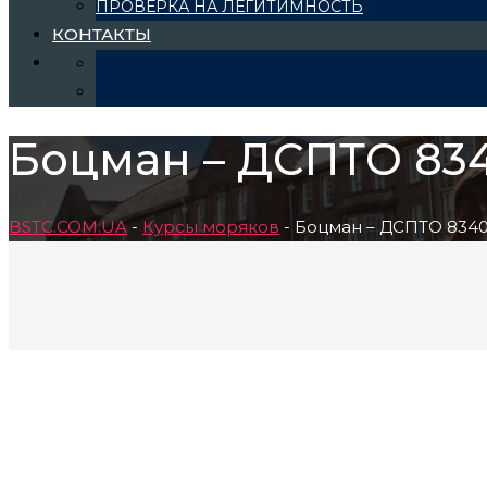
ПРОВЕРКА НА ЛЕГИТИМНОСТЬ
КОНТАКТЫ
Боцман – ДСПТО 834
BSTC.COM.UA
-
Курсы моряков
-
Боцман – ДСПТО 8340.