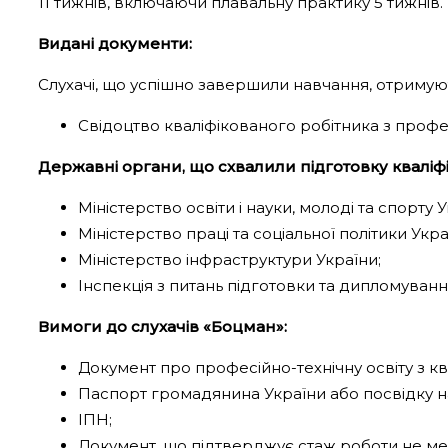
11 тижнів, включаючи плавальну практику 5 тижнів.
Видані документи:
Слухачі, що успішно завершили навчання, отриму
Свідоцтво кваліфікованого робітника з профе
Державні органи, що схвалили підготовку кваліф
Міністерство освіти і науки, молоді та спорту У
Міністерство праці та соціальної політики Укра
Міністерство інфраструктури України;
Інспекція з питань підготовки та дипломуванн
Вимоги до слухачів «Боцман»:
Документ про професійно-технічну освіту з к
Паспорт громадянина України або посвідку 
ІПН;
Документ, що підтверджує стаж роботи не ме