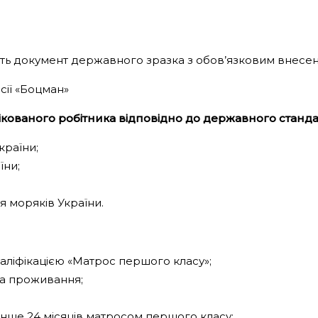
ють документ державного зразка з обов’язковим внесен
сії «Боцман»
ікованого робітника відповідно до державного станда
країни;
їни;
я моряків України.
валіфікацією «Матрос першого класу»;
на проживання;
нше 24 місяців матросом першого класу;